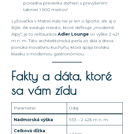
poriadna previerka stehien s prevýšením
takmer 1 500 metrov!
Lyžovačka v Matrei-Kals nie je len o športe, ale aj o
štýle. Ak existuje miesto, ktoré definuje „moderné
Alpy“, je to reštaurácia
Adler Lounge
vo výške 2 421
m n. m. Táto architektonická perla zo skla a dreva
ponúka inovatívnu kuchyňu, ktorá spája tirolskú
klasiku s modernou gastronómiou.
Fakty a dáta, ktoré
sa vám zídu
Parameter
Údaj
Nadmorská výška
933 – 2 426 m n. m.
Celková dĺžka