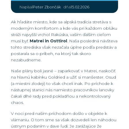
|
Peter Zbončák
15.02.2026
Napísal
dňa
Ak hľadáte miesto, kde sa alpská tradícia stretáva s
moderným komfortom a kde vás pri každom oblúku
stráži najvyšší vrchol Rakúska, vaším ďalším cieľom
musí byť
Matrei in Osttirol
. Naša posledná návšteva
tohto strediska však nezačala úplne podľa predstáv a
postarala sa o príbeh, na ktorý tak skoro
nezabudneme.
Naše plány boli jasné – zaparkovať v Matrei, naskočiť
na hlavnú kabínku Goldried a užiť si manšester. Osud
(a miestni zlodeji) to však chceli inak. Po príchode k
nástupnej stanici nás namiesto pracovníkov lanovky
čakali dlhé rady pred pokladňou a nekontrolovaný
chaos.
V noci pred naším príchodom došlo v objekte k
vlámaniu. O tom sme sa však dozvedeli len náhodou
ústnym podaním v dave ľudí. Je zarážajúce že