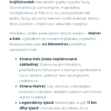
trojtisícoviek
Národného parku Vysoké Taury.
Dominantou je, samozrejme, majestátny
Großglockner (3 798 m n. m.), ktorý pôsobí tak
blízko, že by ste sa ho takmer mohli dotknúť. Ranný
stres z polície v Matrei sa v sekunde rozplynul.
Stredisko vzniklo prepojením dvoch areálov –
Matrei
a Kals
. Výsledkom je moderná lyžiarska „hojdačka“,
ktorá ponúka vyše
42 kilometrov
perfektne
upravených tratí.
Strana Kals (naša neplánovaná
základňa):
Známa svojimi širokými,
prehľadnými červenými a čiernymi zjazdovkami.
Sú to ideálne „diaľnice“ pre carvingových
nadšencov.
Strana Matrei:
Viac slnečná, s členitejším
terénom a skvelým detským parkom pri hornej
stanici Goldried.
Legendárny zjazd:
Nenechajte si ujsť
11 km
dlhý zjazd
z Cimarossu do údolia. Je to