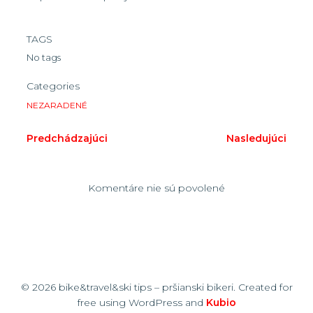
TAGS
No tags
Categories
NEZARADENÉ
Predchádzajúci
Nasledujúci
Komentáre nie sú povolené
© 2026 bike&travel&ski tips – pršianski bikeri. Created for
free using WordPress and
Kubio