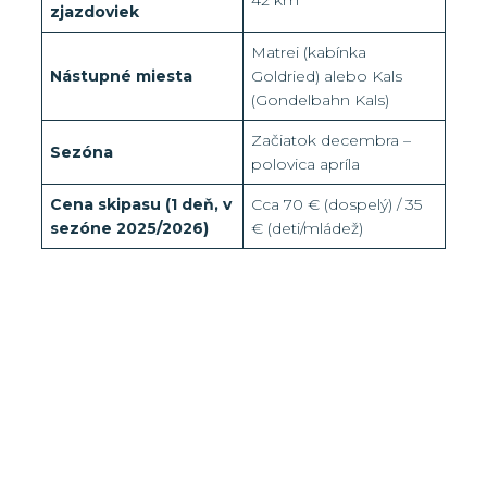
42 km
zjazdoviek
Matrei (kabínka
Nástupné miesta
Goldried) alebo Kals
(Gondelbahn Kals)
Začiatok decembra –
Sezóna
polovica apríla
Cena skipasu (1 deň, v
Cca 70 € (dospelý) / 35
sezóne 2025/2026)
€ (deti/mládež)