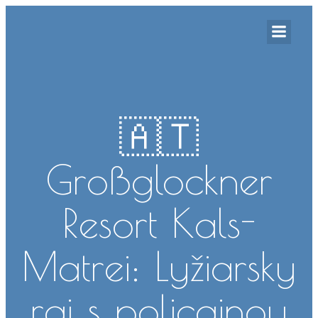
🇦🇹
Großglockner
Resort Kals-
Matrei: Lyžiarsky
raj s policajnou