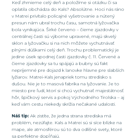
Keď zhrnieme celý deň a položíme si otázku či sa
oplatila obchádza do Kals? Absolútne. Hoci nás ráno
v Matrei privítalo policajné vyšetrovanie a nútený
presun nám ubral trochu času, samotná lyžovačka
bola vynikajúca. Širké červeno – čierne zjazdovky v
centrálnej časti sú výborne upravené, majú skvelý
sklon a lyžovačku si na nich môžete vychutnávať
plnými dúškami celý deň. Trochu problematický je
jedine úsek spodnej časti zjazdovky č. 11. Červené a
čierne zjazdovky sa tu spájajú a bubny sú fakt
nepríjemné pre dojazd k lanovke hlavne pre slabších
lyžiarov. Matrei-Kals jenapriek tomu stredisko s
dušou. Nie je to masová fabrika na lyžovanie. Je to
miesto pre ľudí, ktorí si chcú vychutnať majestátnosť
hôr, špičkový servis a pokoj Východného Tirolska – aj
keď vám cestu niekedy skrížia nečakané udalosti.
Náš tip:
Ak zistíte, že jedna strana strediska má
problém, nezúfajte. Kals a Matrei sú si síce blízke na
mape, ale atmosférou sú to dva odlišné svety, ktoré
sa perfektne dopĺňajú.