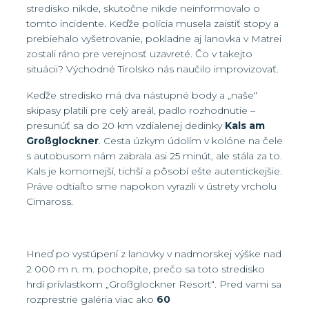
stredisko nikde, skutočne nikde neinformovalo o
tomto incidente. Keďže polícia musela zaistiť stopy a
prebiehalo vyšetrovanie, pokladne aj lanovka v Matrei
zostali ráno pre verejnosť uzavreté. Čo v takejto
situácii? Východné Tirolsko nás naučilo improvizovať.
Keďže stredisko má dva nástupné body a „naše“
skipasy platili pre celý areál, padlo rozhodnutie –
presunúť sa do 20 km vzdialenej dedinky
Kals am
Großglockner
. Cesta úzkym údolím v kolóne na čele
s autobusom nám zabrala asi 25 minút, ale stála za to.
Kals je komornejší, tichší a pôsobí ešte autentickejšie.
Práve odtiaľto sme napokon vyrazili v ústrety vrcholu
Cimaross.
Hneď po vystúpení z lanovky v nadmorskej výške nad
2 000 m n. m. pochopíte, prečo sa toto stredisko
hrdí prívlastkom „Großglockner Resort“. Pred vami sa
rozprestrie galéria viac ako
60