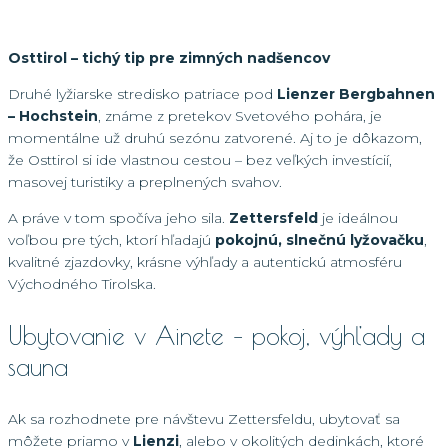
Osttirol – tichý tip pre zimných nadšencov
Druhé lyžiarske stredisko patriace pod
Lienzer Bergbahnen
– Hochstein
, známe z pretekov Svetového pohára, je
momentálne už druhú sezónu zatvorené. Aj to je dôkazom,
že Osttirol si ide vlastnou cestou – bez veľkých investícií,
masovej turistiky a preplnených svahov.
A práve v tom spočíva jeho sila.
Zettersfeld
je ideálnou
voľbou pre tých, ktorí hľadajú
pokojnú, slnečnú lyžovačku
,
kvalitné zjazdovky, krásne výhľady a autentickú atmosféru
Východného Tirolska.
Ubytovanie v Ainete – pokoj, výhľady a
sauna
Ak sa rozhodnete pre návštevu Zettersfeldu, ubytovať sa
môžete priamo v
Lienzi
, alebo v okolitých dedinkách, ktoré