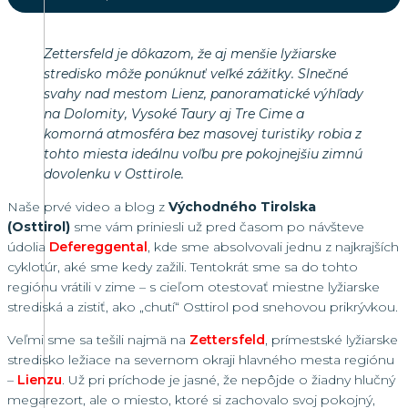
Zettersfeld je dôkazom, že aj menšie lyžiarske
stredisko môže ponúknuť veľké zážitky. Slnečné
svahy nad mestom Lienz, panoramatické výhľady
na Dolomity, Vysoké Taury aj Tre Cime a
komorná atmosféra bez masovej turistiky robia z
tohto miesta ideálnu voľbu pre pokojnejšiu zimnú
dovolenku v Osttirole.
Naše prvé video a blog z
Východného Tirolska
(Osttirol)
sme vám priniesli už pred časom po návšteve
údolia
Defereggental
, kde sme absolvovali jednu z najkrajších
cyklotúr, aké sme kedy zažili. Tentokrát sme sa do tohto
regiónu vrátili v zime – s cieľom otestovať miestne lyžiarske
strediská a zistiť, ako „chutí“ Osttirol pod snehovou prikrývkou.
Veľmi sme sa tešili najmä na
Zettersfeld
, prímestské lyžiarske
stredisko ležiace na severnom okraji hlavného mesta regiónu
–
Lienzu
. Už pri príchode je jasné, že nepôjde o žiadny hlučný
megarezort, ale o miesto, ktoré si zachovalo svoj pokojný,