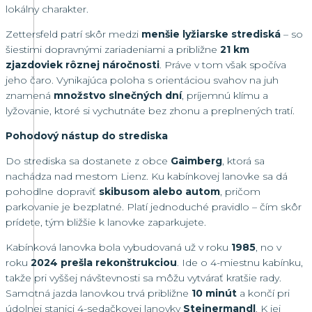
lokálny charakter.
Zettersfeld patrí skôr medzi
menšie lyžiarske strediská
– so
šiestimi dopravnými zariadeniami a približne
21 km
zjazdoviek rôznej náročnosti
. Práve v tom však spočíva
jeho čaro. Vynikajúca poloha s orientáciou svahov na juh
znamená
množstvo slnečných dní
, príjemnú klímu a
lyžovanie, ktoré si vychutnáte bez zhonu a preplnených tratí.
Pohodový nástup do strediska
Do strediska sa dostanete z obce
Gaimberg
, ktorá sa
nachádza nad mestom Lienz. Ku kabínkovej lanovke sa dá
pohodlne dopraviť
skibusom alebo autom
, pričom
parkovanie je bezplatné. Platí jednoduché pravidlo – čím skôr
prídete, tým bližšie k lanovke zaparkujete.
Kabínková lanovka bola vybudovaná už v roku
1985
, no v
roku
2024 prešla rekonštrukciou
. Ide o 4-miestnu kabínku,
takže pri vyššej návštevnosti sa môžu vytvárať kratšie rady.
Samotná jazda lanovkou trvá približne
10 minút
a končí pri
údolnej stanici 4-sedačkovej lanovky
Steinermandl
. K jej