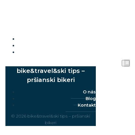
O nás
Blog
Kontakt
bike&travel&ski tips –
pršianski bikeri
O nás
Blog
Kontakt
© 2026 bike&travel&ski tips – pršianski
bikeri