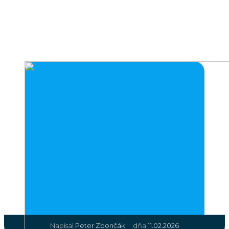
|
Napísal
Peter Zbončák
dňa
11.02.2026