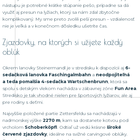
nástupu je potrebné krátke stúpanie pešo, prípadne sa dá
využiť aj presun na lyžiach, ktorý sa nám zdal zbytočne
komplikovaný. My sme preto zvolili peší presun – vzdialenosť
nie je veľká a v konečnom dôsledku ušetríte čas.
Zjazdovky, na ktorých si užijete každý
oblúk
Okrem lanovky Steinermandl je v stredisku k dispozícii aj
6-
sedačková lanovka Faschingalmbahn
a
neodpojiteľná
a teda pomalšia 4-sedačka Wartschenbrunn
, ktorá sa
spolu s detským vlekom nachádza v zábavnej zóne
Fun Area
.
Stredisko je tak vhodné nielen pre športových lyžiarov, ale aj
pre rodiny s deťmi.
Najvyššie položené partie Zettersfeldu sa nachádzajú v
nadmorskej výške
2270 m
, kam sa dostanete kotvou pod
vrcholom
Schoberköpfl
. Odtiaľ už vedú krásne
široké
červené zjazdovky
, ideálne na svižné carvingové oblúky.