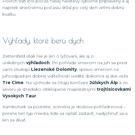
Povrch tratí bol počas našej návštevy výborne pripravený a aj
napriek slnečnému počasiu držal po celý deň veľmi dobrú
kvalitu.
Výhľady, ktoré berú dych
Zettersfeld však nie je len o lyžovaní, ale aj o
unikátnych
výhľadoch
. Pri pohľade smerom na juh sa pred
vami otvárajú
Liezenské Dolomity
, vpravo smerom na
juhozápad pri dobrej viditeľnosti uvidíte dokonca aj dve veže
Tre Cime
. Na východe sa črtajú končiare
Júlskych Álp
a zo
severu je stredisko obklopené majestátnymi
trojtisícovkami
Vysokých Taur
.
Kamkoľvek sa pozriete, scenéria je doslova pohľadnicová –
presne ten typ miesta, kde sa oplatí zastaviť, nadýchnuť sa a
len sa dívať.