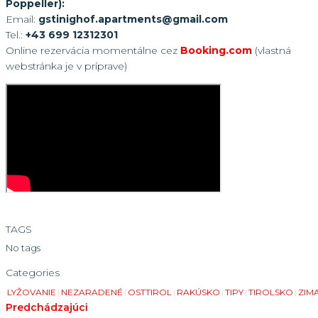
Poppeller):
Email:
gstinighof.apartments@gmail.com
Tel.:
+43 699 12312301
Online rezervácia momentálne cez
Booking.com
(vlastná
webstránka je v príprave)
TAGS
No tags
Categories
LYŽOVANIE
|
NEZARADENÉ
|
OSTTIROL
|
RAKÚSKO
|
TIPY
|
TIROLSKO
|
ZIM
Predchádzajúci