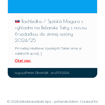
Bachledka / Spišská Magura s
výhľadmi na Belianske Tatry s novou
6-sedačkou do zimnej sezóny
2024/25
Pri našej návšteve Vysokých Tatier sme si
odskočili aj na[…]
Čítať viac
|
Peter Zbončák
17.11.2024
Napísal
dňa
© 2026 bike&travel&ski tips – pršianski bikeri. Created for