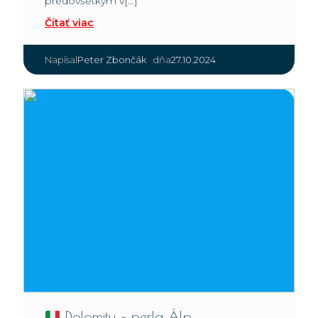
predovšetkým v[…]
Čítať viac
|
Peter Zbončák
27.10.2024
Napísal
dňa
Dolomity – perla Álp