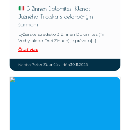
3 Zinnen Dolomites: Klenot
Južného Tirolska s celoročným
šarmom
Lyžiarske stredisko 3 Zinnen Dolomites (Tri
Vrchy, alebo Drei Zinnen) je právom[…]
Čítať viac
|
Peter Zbončák
30.11.2025
Napísal
dňa