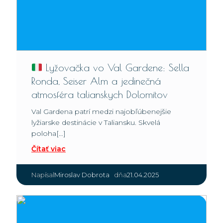
Lyžovačka vo Val Gardene: Sella
Ronda, Seiser Alm a jedinečná
atmosféra talianskych Dolomitov
Val Gardena patrí medzi najobľúbenejšie
lyžiarske destinácie v Taliansku. Skvelá
poloha[…]
Čítať viac
|
Miroslav Dobrota
21.04.2025
Napísal
dňa