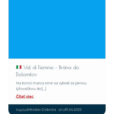
Val di Fiemme – Brána do
Dolomitov
Na konci marca sme sa vybrali za jarnou
lyžovačkou do[…]
Čítať viac
|
Miroslav Dobrota
19.04.2025
Napísal
dňa