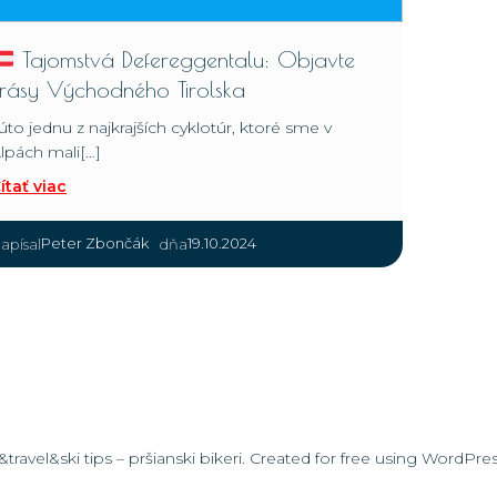
Tajomstvá Defereggentalu: Objavte
krásy Východného Tirolska
úto jednu z najkrajších cyklotúr, ktoré sme v
lpách mali[…]
ítať viac
|
Peter Zbončák
19.10.2024
apísal
dňa
travel&ski tips – pršianski bikeri. Created for free using WordPr