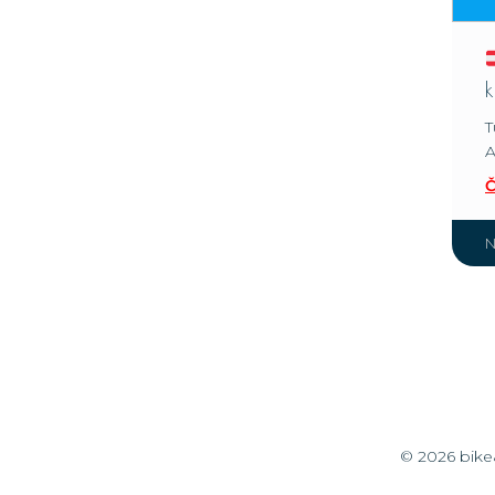
T
A
Č
N
© 2026 bike&