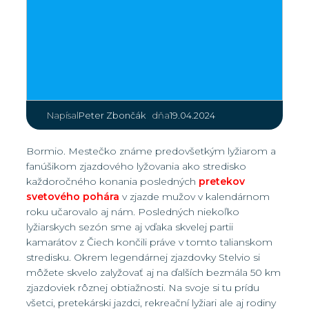
|
Peter Zbončák
19.04.2024
Napísal
dňa
Bormio. Mestečko známe predovšetkým lyžiarom a
fanúšikom zjazdového lyžovania ako stredisko
každoročného konania posledných
pretekov
svetového pohára
v zjazde mužov v kalendárnom
roku učarovalo aj nám. Posledných niekoľko
lyžiarskych sezón sme aj vďaka skvelej partii
kamarátov z Čiech končili práve v tomto talianskom
stredisku. Okrem legendárnej zjazdovky Stelvio si
môžete skvelo zalyžovať aj na ďalších bezmála 50 km
zjazdoviek rôznej obtiažnosti. Na svoje si tu prídu
všetci, pretekárski jazdci, rekreační lyžiari ale aj rodiny