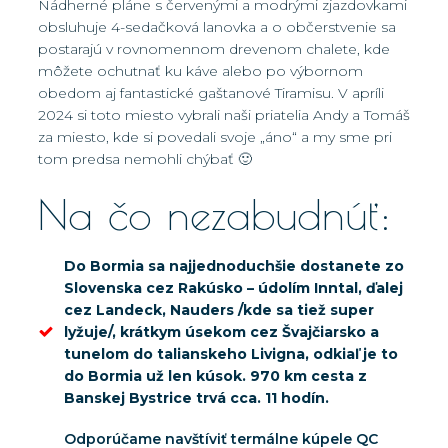
Nádherné pláne s červenými a modrými zjazdovkami
obsluhuje 4-sedačková lanovka a o občerstvenie sa
postarajú v rovnomennom drevenom chalete, kde
môžete ochutnať ku káve alebo po výbornom
obedom aj fantastické gaštanové Tiramisu. V apríli
2024 si toto miesto vybrali naši priatelia Andy a Tomáš
za miesto, kde si povedali svoje „áno“ a my sme pri
tom predsa nemohli chýbať 🙂
Na čo nezabudnúť:
Do Bormia sa najjednoduchšie dostanete zo
Slovenska cez Rakúsko – údolím Inntal, ďalej
cez Landeck, Nauders /kde sa tiež super
lyžuje/, krátkym úsekom cez Švajčiarsko a
tunelom do talianskeho Livigna, odkiaľ je to
do Bormia už len kúsok. 970 km cesta z
Banskej Bystrice trvá cca. 11 hodín.
Odporúčame navštíviť termálne kúpele QC