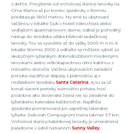
s deťmi. Prevýšenie od vrcholovej stanice lanovky na
Cima Bianca až po koniec zjazdovky v Bormiu
predstavuje 1800 metrov. My sme tu ubytovaní
väčšinou v lokalite Ciuk v hoteli Valecchiara alebo
vedľajšom apartmánovom dome, odkiaľ je pohodlný
nástup do strediska vďaka blízkosti sedačkovej
lanovky. Tou sa vyveziete až do výšky 2000 m n.m. k
lokalite Bormio 2000 a odtiaľto sa môžete vybrať za
skutočným lyžiarskym dobrodružstvom modernými
lanovkami alebo veľkokapacitnou retro kabínou z
minulého storočia. Väčšina ubytovacích zariadení
ponúka viacdňové skipasy s platnosťou aj v
neďalekom stredisku
Santa Caterina
. Aj tu sa už
konali viaceré preteky svetového pohára, hoci
podobne ako slovenská Jasná nie sú zaradené do
lyžiarskeho kalendára každoročne. Najdlhšia
zjazdovka pomenovaná po úspešnej talianskej
lyžiarke Deborah Compagnoni meria takmer 3,7 km.
Vrcholová stanica kabínkovej lanovky je umiestnená
paradoxne v údolí nazvanom
Sunny Valley.