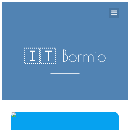
🇮🇹 Bormio