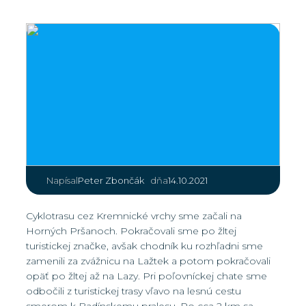
|
Peter Zbončák
14.10.2021
Napísal
dňa
Cyklotrasu cez Kremnické vrchy sme začali na
Horných Pršanoch. Pokračovali sme po žltej
turistickej značke, avšak chodník ku rozhľadni sme
zamenili za zvážnicu na Lažtek a potom pokračovali
opäť po žltej až na Lazy. Pri poľovníckej chate sme
odbočili z turistickej trasy vľavo na lesnú cestu