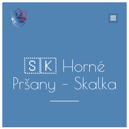
🇸🇰 Horné
Pršany – Skalka