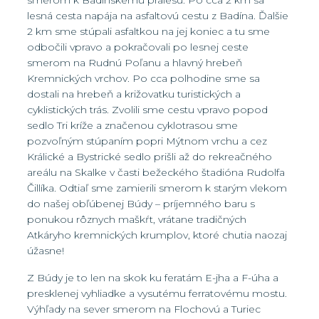
smerom k Badínskemu pralesu. Po cca 2 km sa
lesná cesta napája na asfaltovú cestu z Badína. Ďalšie
2 km sme stúpali asfaltkou na jej koniec a tu sme
odbočili vpravo a pokračovali po lesnej ceste
smerom na Rudnú Poľanu a hlavný hrebeň
Kremnických vrchov. Po cca polhodine sme sa
dostali na hrebeň a križovatku turistických a
cyklistických trás. Zvolili sme cestu vpravo popod
sedlo Tri kríže a značenou cyklotrasou sme
pozvoľným stúpaním popri Mýtnom vrchu a cez
Králické a Bystrické sedlo prišli až do rekreačného
areálu na Skalke v časti bežeckého štadióna Rudolfa
Čillíka. Odtiaľ sme zamierili smerom k starým vlekom
do našej obľúbenej Búdy – príjemného baru s
ponukou rôznych maškŕt, vrátane tradičných
Atkáryho kremnických krumplov, ktoré chutia naozaj
úžasne!
Z Búdy je to len na skok ku feratám E-jha a F-úha a
presklenej vyhliadke a vysutému ferratovému mostu.
Výhľady na sever smerom na Flochovú a Turiec