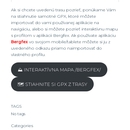
Ak si chcete uvedenú trasu pozrieť, ponúkame Vám
na stiahnutie samotné GPX, ktoré môžete
importovať do vami používanej aplikácie na
navigáciu, alebo si môžete pozrieť interaktívnu mapu
s profilom v aplikácii Bergfex. Ak používate aplikáciu
Bergfex
vo svojom mobile/tablete môžete si ju z
uvedeného odkazu priamo naimportovať do
vlastného profilu.
⛰️ INTERAKTÍVNA MAPA /BERGFEX/
🗺️ STIAHNITE SI GPX Z TRASY
TAGS
No tags
Categories