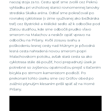
naozaj stoja za to. Cestu späť sme zvolili cez Peknú
vyhliadku pri vrcholovej stanici rovnomennej lanovky
strediska Skalka aréna. Odtiaľ sme pokračovali po
rovnakej cyklotrase (v zime využívanej ako bežkárska
trať) cez Bystrické a Králické sedlo až k odbočke pod
Zlatou studňou, kde sme odbočili prudko vľavo
smerom na Malachov a neskôr opäť vpravo na
odbočku na Pršany. Kvôli zosuvu svahu a
poškodeniu lesnej cesty nad Mútnym je pôvodná
lesná cesta nahradená novou smerom popri
Malachovskom potoku, avšak stará cesta sa ako
cyklotrasa stále dá použiť, hoci prepadnutý úsek je
potrebné so zvýšenou opatrnosťou prejsť s tlačením
bicykla po strmom kamenistom podloží. Po
prekonaní tohto úseku sme cez Grófov obed po
zvážnici plynulým klesaním prišli späť až na Horné
Pršany.